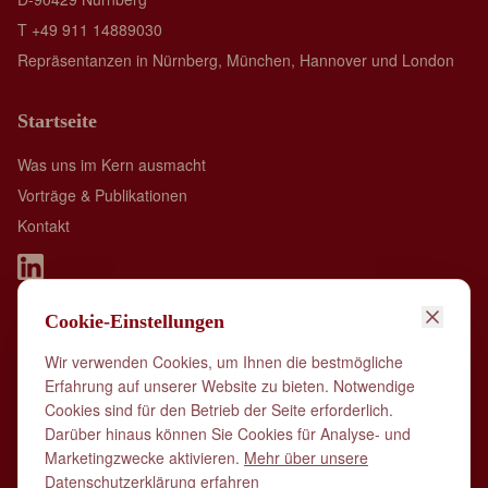
T +49 911 14889030
Repräsentanzen in Nürnberg, München, Hannover und London
Startseite
Was uns im Kern ausmacht
Vorträge & Publikationen
Kontakt
Cookie-Einstellungen
Spall Identity is member of:
Wir verwenden Cookies, um Ihnen die bestmögliche
Erfahrung auf unserer Website zu bieten. Notwendige
Cookies sind für den Betrieb der Seite erforderlich.
Darüber hinaus können Sie Cookies für Analyse- und
Marketingzwecke aktivieren.
Mehr über unsere
Datenschutzerklärung erfahren