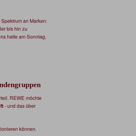
s Spektrum an Marken:
er bis hin zu
ins hatte am Sonntag,
Kundengruppen
rteil. REWE möchte
ft
- und das über
tionieren können.