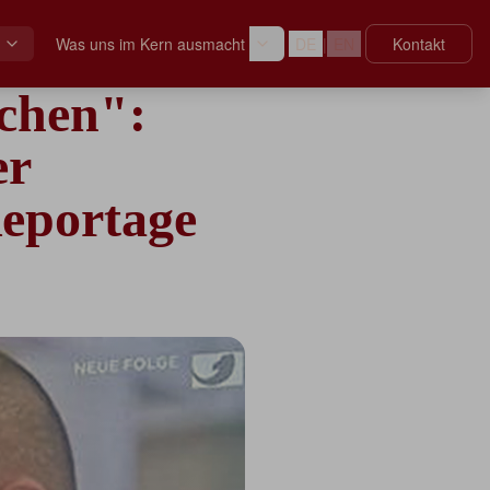
Was uns im Kern ausmacht
DE
|
EN
Kontakt
chen":
er
eportage