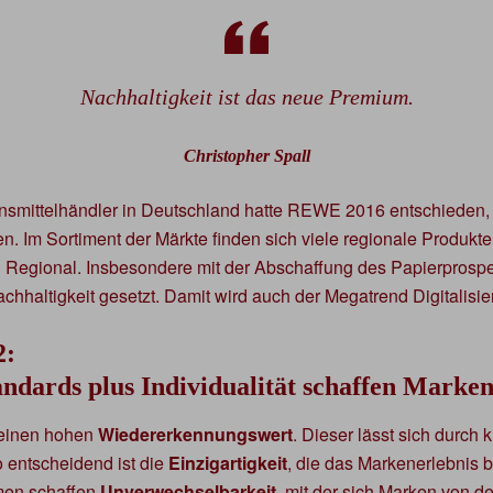
Nachhaltigkeit ist das neue Premium.
Christopher Spall
ensmittelhändler in Deutschland hatte REWE 2016 entschieden,
len. Im Sortiment der Märkte finden sich viele regionale Produ
gional. Insbesondere mit der Abschaffung des Papierprosp
hhaltigkeit gesetzt. Damit wird auch der Megatrend Digitalisier
2:
andards plus Individualität schaffen Marken
 einen hohen
Wiedererkennungswert
. Dieser lässt sich durch
o entscheidend ist die
Einzigartigkeit
, die das Markenerlebnis b
en schaffen
Unverwechselbarkeit
, mit der sich Marken von d