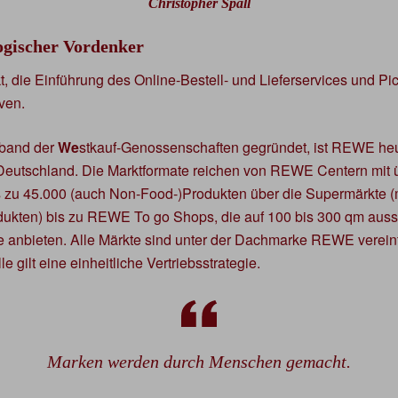
Christopher Spall
ogischer Vordenker
, die Einführung des Online-Bestell- und Lieferservices und Pi
iven.
rband der
We
stkauf-Genossenschaften gegründet, ist REWE heu
Deutschland. Die Marktformate reichen von REWE Centern mit 
s zu 45.000 (auch Non-Food-)Produkten über die Supermärkte (
dukten) bis zu REWE To go Shops, die auf 100 bis 300 qm auss
te anbieten. Alle Märkte sind unter der Dachmarke REWE vereint
e gilt eine einheitliche Vertriebsstrategie.
Marken werden durch Menschen gemacht.