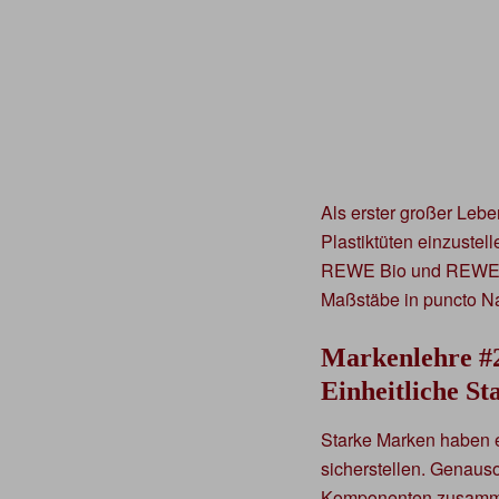
Als erster großer Leb
Plastiktüten einzustel
REWE Bio und REWE Re
Maßstäbe in puncto Nac
Markenlehre #
Einheitliche St
Starke Marken haben
sicherstellen. Genaus
Komponenten zusamm