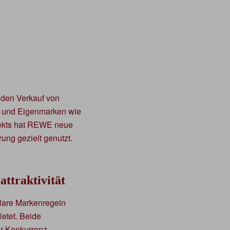
 den Verkauf von
kte und Eigenmarken wie
ekts hat REWE neue
ung gezielt genutzt.
attraktivität
 klare Markenregeln
ietet. Beide
er Konkurrenz