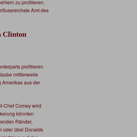
hlern zu profitieren.
influssreichste Amt des
 Clinton
erparts profitieren.
laube mittlerweile
g Amerikas aus der
FBI-Chef Comey wird
lkerung könnten
erenden Ränder,
l oder übel Donalds