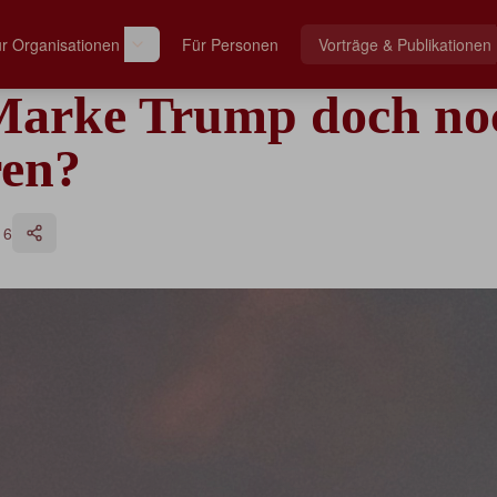
r Organisationen
Für Personen
Vorträge & Publikationen
Marke Trump doch no
ren?
16