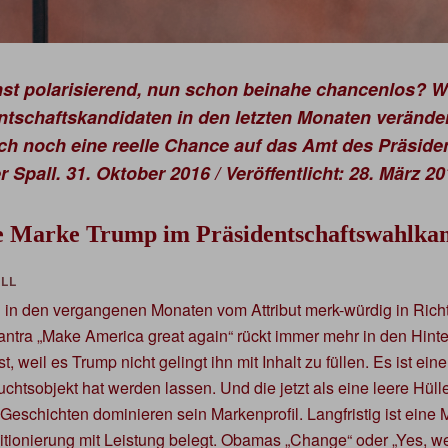
st polarisierend, nun schon beinahe chancenlos? Wi
entschaftskandidaten in den letzten Monaten veränd
ch noch eine reelle Chance auf das Amt des Präsid
Spall. 31. Oktober 2016 / Veröffentlicht: 28. März 20
ie Marke Trump im Präsidentschaftswahlka
ch in den vergangenen Monaten vom Attribut merk-würdig in Ric
antra „Make America great again“ rückt immer mehr in den Hint
t, weil es Trump nicht gelingt ihn mit Inhalt zu füllen. Es ist ein
htsobjekt hat werden lassen. Und die jetzt als eine leere Hü
schichten dominieren sein Markenprofil. Langfristig ist eine 
tionierung mit Leistung belegt. Obamas „Change“ oder „Yes, w