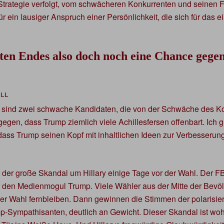
Strategie verfolgt, vom schwächeren Konkurrenten und seinen Fe
ür ein lausiger Anspruch einer Persönlichkeit, die sich für das e
ten Endes also doch noch eine Chance gegen
 sind zwei schwache Kandidaten, die von der Schwäche des Kont
egen, dass Trump ziemlich viele Achillesfersen offenbart. Ich g
dass Trump seinen Kopf mit inhaltlichen Ideen zur Verbesserun
a, der große Skandal um Hillary einige Tage vor der Wahl. Der 
den Medienmogul Trump. Viele Wähler aus der Mitte der Bevö
er Wahl fernbleiben. Dann gewinnen die Stimmen der polarisi
p-Sympathisanten, deutlich an Gewicht. Dieser Skandal ist woh