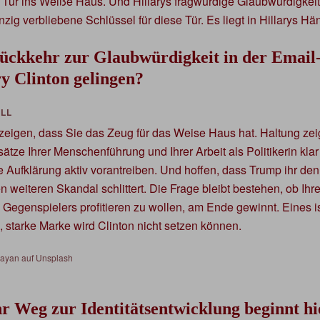
 Tür ins Weiße Haus. Und Hillarys fragwürdige Glaubwürdigkeit 
nzig verbliebene Schlüssel für diese Tür. Es liegt in Hillarys Hä
ückkehr zur Glaubwürdigkeit in der Email-
y Clinton gelingen?
 zeigen, dass Sie das Zeug für das Weise Haus hat. Haltung zei
ätze Ihrer Menschenführung und Ihrer Arbeit als Politikerin kl
e Aufklärung aktiv vorantreiben. Und hoffen, dass Trump ihr den 
en weiteren Skandal schlittert. Die Frage bleibt bestehen, ob Ih
egenspielers profitieren zu wollen, am Ende gewinnt. Eines ist
 starke Marke wird Clinton nicht setzen können.
Zayan auf Unsplash
hr Weg zur Identitätsentwicklung beginnt hi