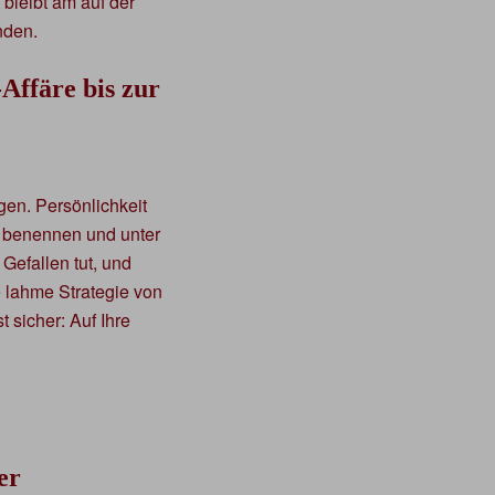
bleibt am auf der
nden.
Affäre bis zur
gen. Persönlichkeit
ar benennen und unter
Gefallen tut, und
re lahme Strategie von
 sicher: Auf Ihre
er