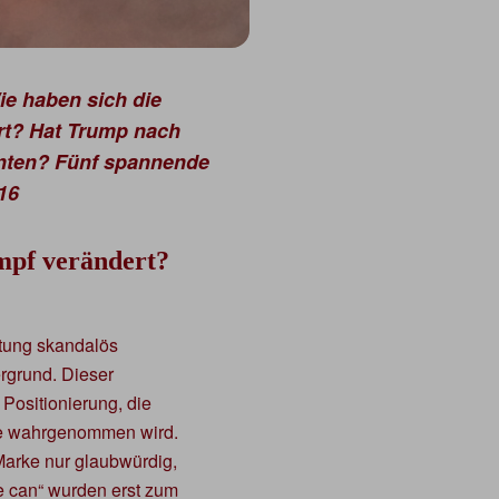
e haben sich die
ert? Hat Trump nach
enten? Fünf spannende
16
mpf verändert?
htung skandalös
ergrund. Dieser
e Positionierung, die
lle wahrgenommen wird.
Marke nur glaubwürdig,
e can“ wurden erst zum