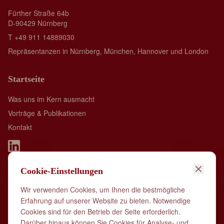
Fürther Straße 64b
D-90429 Nürnberg
T +49 911 14889030
Repräsentanzen in Nürnberg, München, Hannover und London
Startseite
Was uns im Kern ausmacht
Vorträge & Publikationen
Kontakt
Cookie-Einstellungen
Spall Identity is member of:
Wir verwenden Cookies, um Ihnen die bestmögliche
Erfahrung auf unserer Website zu bieten. Notwendige
Cookies sind für den Betrieb der Seite erforderlich.
Darüber hinaus können Sie Cookies für Analyse- und